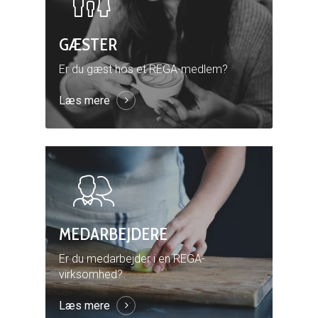
GÆSTER
Er du gæst hos et REGA-medlem?
Læs mere
MEDARBEJDERE
Er du medarbejder i en REGA-
virksomhed?
Læs mere