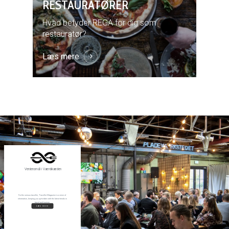
RESTAURATØRER
Hvad betyder REGA for dig som
restauratør?
Læs mere
Verdensmål i Værdikæden
For the serious traveller, Traveller Magazine is a mine of
information, keeping you up-to-date with the latest trends in
travel and tourism.
Læs mere