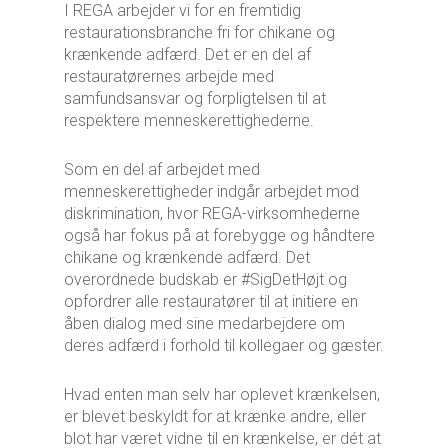
I REGA arbejder vi for en fremtidig
restaurationsbranche fri for chikane og
krænkende adfærd. Det er en del af
restauratørernes arbejde med
samfundsansvar og forpligtelsen til at
respektere menneskerettighederne.
Som en del af arbejdet med
menneskerettigheder indgår arbejdet mod
diskrimination, hvor REGA-virksomhederne
også har fokus på at forebygge og håndtere
chikane og krænkende adfærd. Det
overordnede budskab er #SigDetHøjt og
opfordrer alle restauratører til at initiere en
åben dialog med sine medarbejdere om
deres adfærd i forhold til kollegaer og gæster.
Hvad enten man selv har oplevet krænkelsen,
er blevet beskyldt for at krænke andre, eller
blot har været vidne til en krænkelse, er dét at