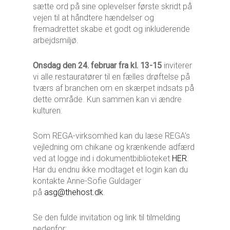
sætte ord på sine oplevelser første skridt på
vejen til at håndtere hændelser og
fremadrettet skabe et godt og inkluderende
arbejdsmiljø.
Onsdag den 24. februar fra kl. 13-15
inviterer
vi alle restauratører til en fælles drøftelse på
tværs af branchen om en skærpet indsats på
dette område. Kun sammen kan vi ændre
kulturen.
Som REGA-virksomhed kan du læse REGA’s
vejledning om chikane og krænkende adfærd
ved at logge ind i dokumentbiblioteket
HER
.
Har du endnu ikke modtaget et login kan du
kontakte Anne-Sofie Guldager
på
asg@thehost.dk
.
Se den fulde invitation og link til tilmelding
nedenfor: