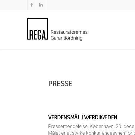
PRESSE
VERDENSMÅL I VÆRDIKÆDEN
Pressemeddelelse, København, 20. decemb
Målet er at styrke konkurrenceevnen for 