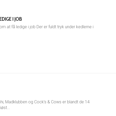
IGE I JOB
 få ledige i job Der er fuldt tryk under kedlerne i
hi, Madklubben og Cock’s & Cows er blandt de 14
øst...