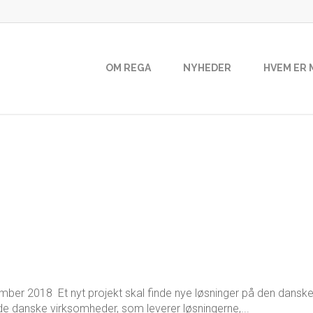
OM REGA
NYHEDER
HVEM ER 
er 2018 Et nyt projekt skal finde nye løsninger på den danske
de danske virksomheder, som leverer løsningerne,...