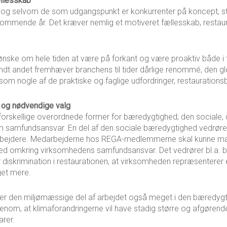
llesskab
e, og selvom de som udgangspunkt er konkurrenter på koncept,
kommende år. Det kræver nemlig et motiveret fællesskab, restaur
nske om hele tiden at være på forkant og være proaktiv både i f
landt andet fremhæver branchens til tider dårlige renommé, den 
som nogle af de praktiske og faglige udfordringer, restaurations
e og nødvendige valg
rskellige overordnede former for bæredygtighed; den sociale
r om samfundsansvar. En del af den sociale bæredygtighed vedrø
bejdere. Medarbejderne hos REGA-medlemmerne skal kunne mærk
ed omkring virksomhedens samfundsansvar. Det vedrører bl.a. b
 diskrimination i restaurationen, at virksomheden repræsenterer e
eget mere.
er den miljømæssige del af arbejdet også meget i den bæredyg
om, at klimaforandringerne vil have stadig større og afgørende
arer.