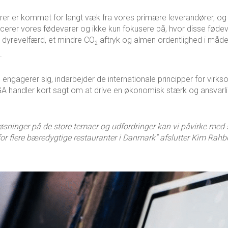
tører er kommet for langt væk fra vores primære leverandører, og
ucerer vores fødevarer og ikke kun fokusere på, hvor disse fødev
, dyrevelfærd, et mindre CO
aftryk og almen ordentlighed i måde
2
.
gagerer sig, indarbejder de internationale principper for virk
GA handler kort sagt om at drive en økonomisk stærk og ansvar
ninger på de store temaer og udfordringer kan vi påvirke med s
 for flere bæredygtige restauranter i Danmark” afslutter Kim Rahb