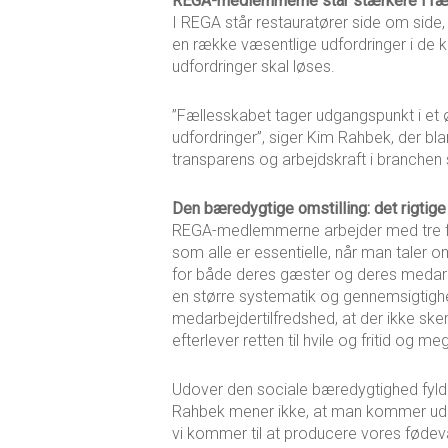
REGA-medlemmerne står stærkere i fæ
I REGA står restauratører side om sid
en række væsentlige udfordringer i de 
udfordringer skal løses.
”Fællesskabet tager udgangspunkt i et ø
udfordringer”, siger Kim Rahbek, der b
transparens og arbejdskraft i branchen 
Den bæredygtige omstilling: det rigtig
REGA-medlemmerne arbejder med tre fo
som alle er essentielle, når man tale
for både deres gæster og deres medar
en større systematik og gennemsigtigh
medarbejdertilfredshed, at der ikke sker
efterlever retten til hvile og fritid og m
Udover den sociale bæredygtighed fyld
Rahbek mener ikke, at man kommer uden
vi kommer til at producere vores fødev