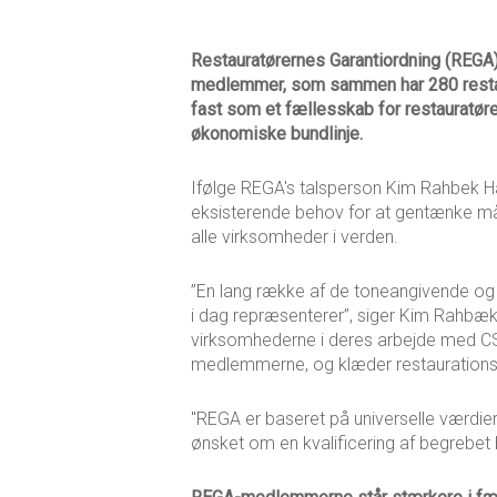
Restauratørernes Garantiordning (REGA) 
medlemmer, som sammen har 280 restaura
fast som et fællesskab for restauratør
økonomiske bundlinje.
Ifølge REGA's talsperson Kim Rahbek Han
eksisterende behov for at gentænke må
alle virksomheder i verden.
”En lang række af de toneangivende og 
i dag repræsenterer”, siger Kim Rahbæk,
virksomhederne i deres arbejde med CSR 
medlemmerne, og klæder restaurationsb
"REGA er baseret på universelle værdi
ønsket om en kvalificering af begrebet