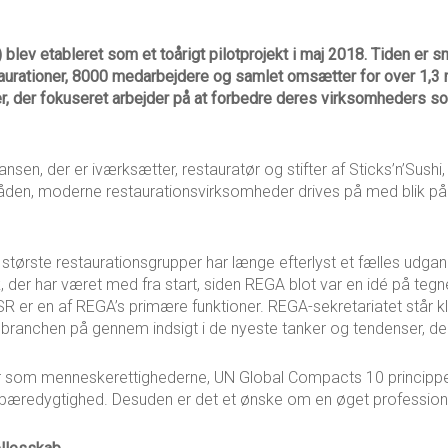
blev etableret som et toårigt pilotprojekt i maj 2018. Tiden er 
tioner, 8000 medarbejdere og samlet omsætter for over 1,3 mia. 
er, der fokuseret arbejder på at forbedre deres virksomheders s
sen, der er iværksætter, restauratør og stifter af Sticks’n’Sushi
den, moderne restaurationsvirksomheder drives på med blik på 
største restaurationsgrupper har længe efterlyst et fælles ud
 der har været med fra start, siden REGA blot var en idé på teg
er en af REGA’s primære funktioner. REGA-sekretariatet står kla
ranchen på gennem indsigt i de nyeste tanker og tendenser, der
er som menneskerettighederne, UN Global Compacts 10 principper
 bæredygtighed. Desuden er det et ønske om en øget professiona