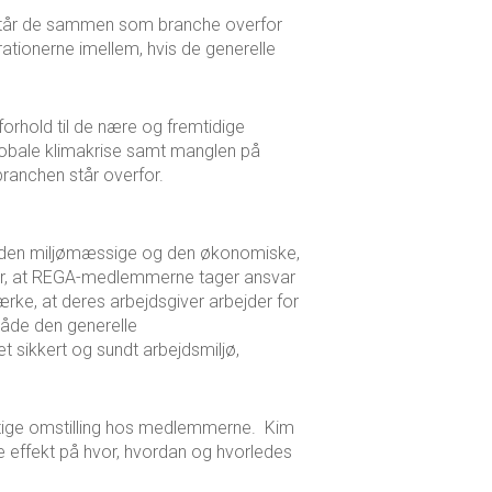
 står de sammen som branche overfor
ationerne imellem, hvis de generelle
orhold til de nære og fremtidige
globale klimakrise samt manglen på
branchen står overfor.
, den miljømæssige og den økonomiske,
rer, at REGA-medlemmerne tager ansvar
e, at deres arbejdsgiver arbejder for
åde den generelle
t sikkert og sundt arbejdsmiljø,
tige omstilling hos medlemmerne. Kim
 effekt på hvor, hvordan og hvorledes