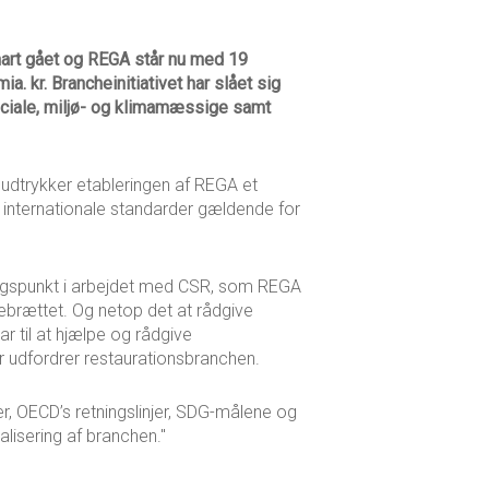
snart gået og REGA står nu med 19
kr. Brancheinitiativet har slået sig
ociale, miljø- og klimamæssige samt
, udtrykker etableringen af REGA et
internationale standarder gældende for
gangspunkt i arbejdet med CSR, som REGA
nebrættet. Og netop det at rådgive
r til at hjælpe og rådgive
 udfordrer restaurationsbranchen.
, OECD’s retningslinjer, SDG-målene og
lisering af branchen."